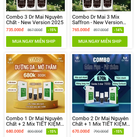
Combo 3 Dr Mai Nguyên
Combo Dr Mai 3 Mix
Chất - New Version 2025
Saffron - New Version
2025
735.000đ
765.000đ
867.000đ
897.000đ
-15%
-14%
MUA NGAY MIỄN SHIP
MUA NGAY MIỄN SHIP
Combo 1 Dr Mai Nguyên
Combo 2 Dr Mai Nguyên
Chất + 2 Mix TIẾT KIỆM
Chất + 1 Mix TIẾT KIỆM
120K
120K
680.000đ
670.000đ
800.000đ
790.000đ
-15%
-15%