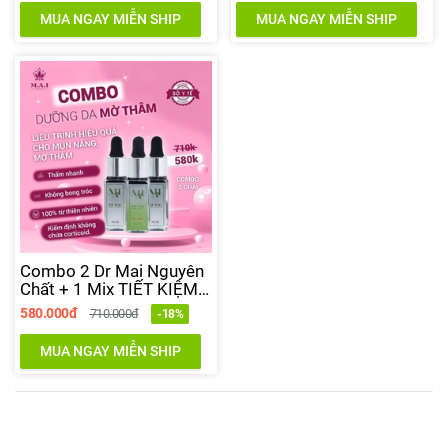
MUA NGAY MIỄN SHIP
MUA NGAY MIỄN SHIP
Combo 2 Dr Mai Nguyên
Chất + 1 Mix TIẾT KIỆM
130K
580.000đ
710.000đ
-18%
MUA NGAY MIỄN SHIP