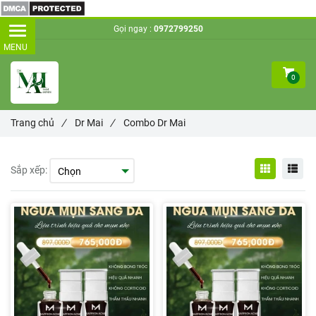
Gọi ngay :
0972799250
0
Trang chủ
/
Dr Mai
/
Combo Dr Mai
Sắp xếp: