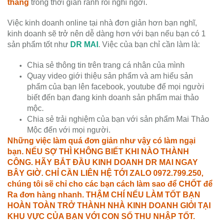
tháng
trong thời gian rảnh rỗi nghỉ ngơi.
Việc kinh doanh online tại nhà đơn giản hơn bạn nghĩ,
kinh doanh sẽ trở nên dễ dàng hơn với bạn nếu bạn có 1
sản phẩm tốt như
DR MAI
. Việc của bạn chỉ cần làm là:
Chia sẻ thông tin trên trang cá nhân của mình
Quay video giới thiệu sản phẩm và am hiểu sản
phẩm của bạn lên facebook, youtube để mọi người
biết đến bạn đang kinh doanh sản phẩm mai thảo
mộc.
Chia sẻ trải nghiệm của bạn với sản phẩm Mai Thảo
Mộc đến với mọi người.
Những việc làm quá đơn giản như vậy có làm ngại
bạn. NẾU SỢ THÌ KHÔNG BIẾT KHI NÀO THÀNH
CÔNG. HÃY BẮT ĐẦU KINH DOANH DR MAI NGAY
BÂY GIỜ. CHỈ CẦN LIÊN HỆ TỚI ZALO 0972.799.250,
chúng tôi sẽ chỉ cho các bạn cách làm sao để CHỐT để
Ra đơn hàng nhanh. THẬM CHÍ NẾU LÀM TỐT BẠN
HOÀN TOÀN TRỞ THÀNH NHÀ KINH DOANH GIỎI TẠI
KHU VỰC CỦA BẠN VỚI CON SỐ THU NHẬP TỐT.