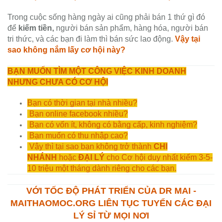
Trong cuộc sống hàng ngày ai cũng phải bán 1 thứ gì đó
để
kiếm tiền,
người bán sản phẩm, hàng hóa, người bán
tri thức, và các bạn đi làm thì bán sức lao động.
Vậy tại
sao không nắm lấy cơ hội này?
BẠN MUỐN TÌM MỘT CÔNG VIỆC KINH DOANH
NHƯNG CHƯA CÓ CƠ HỘI
Bạn có thời gian tại nhà nhiều?
Bạn online facebook nhiều?
Bạn có vốn ít, không có bằng cấp, kinh nghiệm?
Bạn muốn có thu nhập cao?
Vậy thì tại sao bạn không trở thành
CHI
NHÁNH
hoặc
ĐẠI LÝ
cho Cơ hội duy nhất kiếm 3-5-
10 triệu một tháng dành riêng cho các bạn.
VỚI TỐC ĐỘ PHÁT TRIỂN CỦA DR MAI -
MAITHAOMOC.ORG LIÊN TỤC TUYỂN CÁC ĐẠI
LÝ SỈ TỪ MỌI NƠI