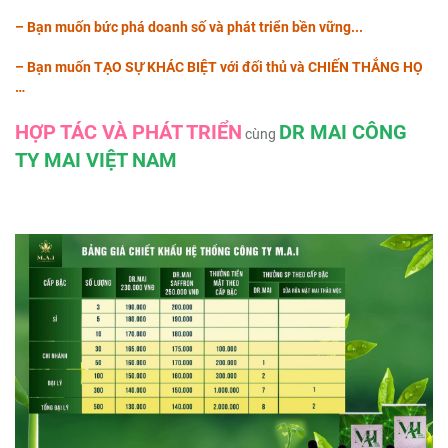
– Bạn muốn bức phá doanh số và phát triển bền vững...
– Bạn muốn TẠO SỰ KHÁC BIỆT với đối thủ và CHIẾN THẮNG HỌ
…
HỢP TÁC VÀ PHÁT TRIỂN
DR MAI CÔNG
cùng
TY MAI VIỆT NAM