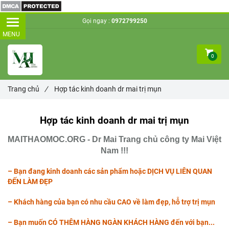
Gọi ngay :
0972799250
0
Trang chủ
/
Hợp tác kinh doanh dr mai trị mụn
Hợp tác kinh doanh dr mai trị mụn
MAITHAOMOC.ORG -
Dr Mai Trang chủ công ty Mai Việt
Nam !!!
– Bạn đang kinh doanh các sản phẩm hoặc DỊCH VỤ LIÊN QUAN
ĐẾN LÀM ĐẸP
– Khách hàng của bạn có nhu cầu CAO về làm đẹp, hỗ trợ trị mụn
– Bạn muốn CÓ THÊM HÀNG NGÀN KHÁCH HÀNG đến với bạn...