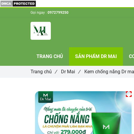
Gọi ngay :
0972799250
TRANG CHỦ
SẢN PHẨM DR MAI
C
Trang chủ
/
Dr Mai
/
Kem chống nắng Dr ma