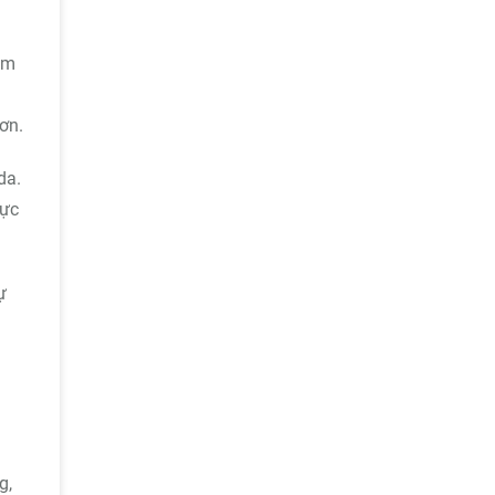
ẩm
ơn.
da.
cực
ự
g,