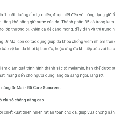
là 1 chất dưỡng ẩm tự nhiên, được biết đến với công dụng giữ 
ia tăng khả năng giữ nước của da. Thành phần B5 có trong kem
 lớp thượng bì, khiến da dẻ căng mọng, đầy đặn và trẻ trung h
ng Dr Mai còn có tác dụng giúp da khoẻ chống viêm nhiễm trên 
bảo vệ làn da khỏi bị ban đỏ, hoặc ửng đỏ khi tiếp xúc với tia 
làm giảm quá trình hình thành sắc tố melamin, hạn chế được s
t, mang đến cho người dùng làng da sáng ngời, rạng rỡ.
g nắng Dr Mai - B5 Care Suncreen
ó chỉ sô chống nắng cao
 chiết xuất thiên nhiên rất an toàn cho da, giúp vừa chống nắn