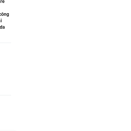
are
 công
i
 da