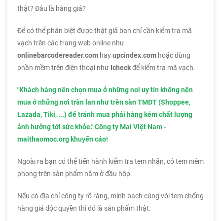
thật? Đâu là hàng giả?
Để có thể phân biệt được thật giả bạn chỉ cần kiểm tra mã
vạch trên các trang web online như
onlinebarcodereader.com
hay
upcindex.com
hoặc dùng
phần mềm trên điện thoại như
Icheck
để kiểm tra mã vạch.
"Khách hàng nên chọn mua ở những nơi uy tín không nên
mua ở những nơi tràn lan như trên sàn TMĐT (Shoppee,
Lazada, Tiki, ...) để tránh mua phải hàng kém chất lượng
ảnh hưởng tới sức khỏe." Công ty Mai Việt Nam -
maithaomoc.org khuyến cáo!
Ngoài ra bạn có thể tiến hành kiểm tra tem nhãn, có tem niêm
phong trên sản phẩm nằm ở đầu hộp.
Nếu có địa chỉ công ty rõ ràng, minh bạch cùng với tem chống
hàng giả độc quyền thì đó là sản phẩm thật.