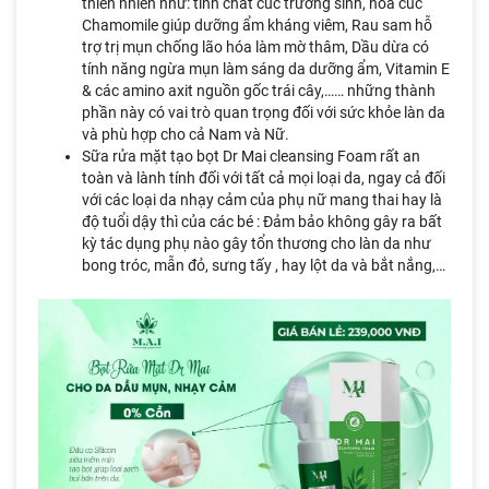
thiên nhiên như: tinh chất cúc trường sinh, hoa cúc
Chamomile giúp dưỡng ẩm kháng viêm, Rau sam hỗ
trợ trị mụn chống lão hóa làm mờ thâm, Dầu dừa có
tính năng ngừa mụn làm sáng da dưỡng ẩm, Vitamin E
& các amino axit nguồn gốc trái cây,…… những thành
phần này có vai trò quan trọng đối với sức khỏe làn da
và phù hợp cho cả Nam và Nữ.
Sữa rửa mặt tạo bọt Dr Mai cleansing Foam rất an
toàn và lành tính đối với tất cả mọi loại da, ngay cả đối
với các loại da nhạy cảm của phụ nữ mang thai hay là
độ tuổi dậy thì của các bé : Đảm bảo không gây ra bất
kỳ tác dụng phụ nào gây tổn thương cho làn da như
bong tróc, mẫn đỏ, sưng tấy , hay lột da và bắt nắng,…
Mai Việt Nam