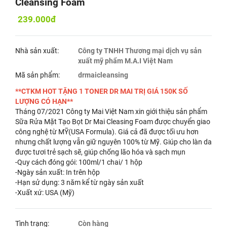
Cleansing Foam
239.000đ
Nhà sản xuất:
Công ty TNHH Thương mại dịch vụ sản
xuất mỹ phẩm M.A.I Việt Nam
Mã sản phẩm:
drmaicleansing
**CTKM HOT TẶNG 1 TONER DR MAI TRỊ GIÁ 150K SỐ
LƯỢNG CÓ HẠN**
Tháng 07/2021 Công ty Mai Việt Nam xin giới thiệu sản phẩm
Sữa Rửa Mặt Tạo Bọt Dr Mai Cleasing Foam được chuyển giao
công nghệ từ MỸ(USA Formula). Giá cả đã được tối ưu hơn
nhưng chất lượng vẫn giữ nguyên 100% từ Mỹ. Giúp cho làn da
được tươi trẻ sạch sẽ, giúp chống lão hóa và sạch mụn
-Quy cách đóng gói: 100ml/1 chai/ 1 hộp
-Ngày sản xuất: In trên hộp
-Hạn sử dụng: 3 năm kể từ ngày sản xuất
-Xuất xứ: USA (Mỹ)
Tình trạng:
Còn hàng