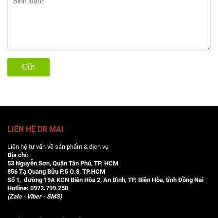
Gửi
LIÊN HỆ DR MAI
Liên hệ tư vấn về sản phẩm & dịch vụ
Địa chỉ:
53 Nguyễn Sơn, Quận Tân Phú, TP. HCM
856 Tạ Quang Bửu P.5 Q.8, TP.HCM
Số 1, đường 19A KCN Biên Hòa 2, An Bình, TP. Biên Hòa, tỉnh Đồng Nai
Hotline:
0972.799.250
(Zalo - Viber - SMS)