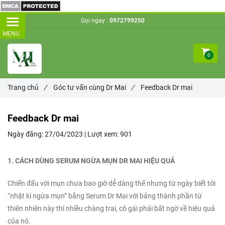
Gọi ngay :
0972799250
0
Trang chủ
/
Góc tư vấn cùng Dr Mai
/
Feedback Dr mai
Feedback Dr mai
Ngày đăng:
27/04/2023 |
Lượt xem:
901
1. CÁCH DÙNG SERUM NGỪA MỤN DR MAI HIỆU QUẢ
Chiến đấu với mụn chưa bao giờ dễ dàng thế nhưng từ ngày biết tới
“nhật kí ngừa mụn” bằng Serum Dr Mai với bảng thành phần từ
thiên nhiên này thì nhiều chàng trai, cô gái phải bất ngờ về hiệu quả
của nó.