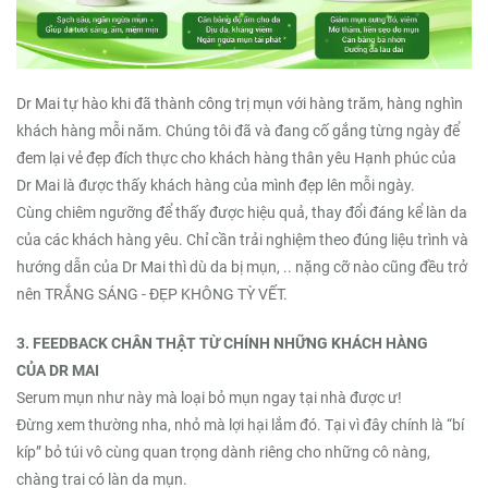
Dr Mai tự hào khi đã thành công trị mụn với hàng trăm, hàng nghìn
khách hàng mỗi năm. Chúng tôi đã và đang cố gắng từng ngày để
đem lại vẻ đẹp đích thực cho khách hàng thân yêu Hạnh phúc của
Dr Mai là được thấy khách hàng của mình đẹp lên mỗi ngày.
Cùng chiêm ngưỡng để thấy được hiệu quả, thay đổi đáng kể làn da
của các khách hàng yêu. Chỉ cần trải nghiệm theo đúng liệu trình và
hướng dẫn của Dr Mai thì dù da bị mụn, .. nặng cỡ nào cũng đều trở
nên TRẮNG SÁNG - ĐẸP KHÔNG TỲ VẾT.
3. FEEDBACK CHÂN THẬT TỪ CHÍNH NHỮNG KHÁCH HÀNG
CỦA DR MAI
Serum mụn như này mà loại bỏ mụn ngay tại nhà được ư!
Đừng xem thường nha, nhỏ mà lợi hại lắm đó. Tại vì đây chính là “bí
kíp” bỏ túi vô cùng quan trọng dành riêng cho những cô nàng,
chàng trai có làn da mụn.