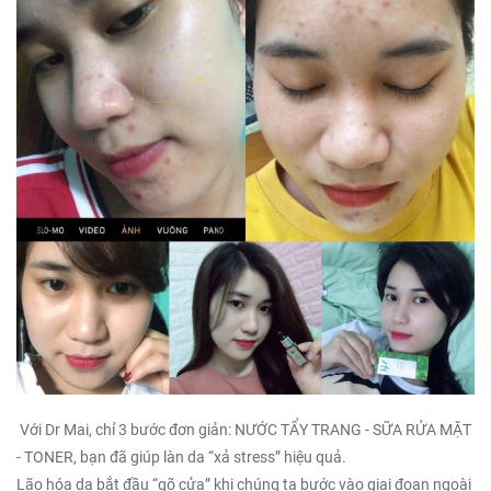
Với Dr Mai, chỉ 3 bước đơn giản: NƯỚC TẨY TRANG - SỮA RỬA MẶT
- TONER, bạn đã giúp làn da “xả stress” hiệu quả.
Lão hóa da bắt đầu “gõ cửa” khi chúng ta bước vào giai đoạn ngoài