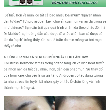
Để hiểu hơn về mụn, có tất cả bao nhiêu loại mụn? Nguyên nhân
đến từ đâu? Từng giai đoạn biến chuyển của mụn và làn da trông sẽ
như thế nào? Bạn cần trải qua quá trình chăm da theo phác đồ nhà
Dr Mai dưới sự hướng dẫn của dược sĩ, chắc chắn bạn sẽ được có
làn da “sạch” trông thấy. Chỉ sau 2 tuần da mịn màng và bớt mụn
thấy rõ nha.
4. CÙNG DR MAI XẢ STRESS MỖI NGÀY CHO LÀN DA!!!
Khi stress, hormone stress trong cơ thể tăng lên và kích hoạt tuyến
bã nhờn nên da tiết dầu nhiều hơn, dẫn đến phát mụn. Sự thay đổi
của hormone, chủ yếu là sự gia tăng Androgen có tác dụng tương
tự như stress lên tuyến bã nhờn, gây bít tắc lỗ chân lông và hình
thành mụn trứng cá.