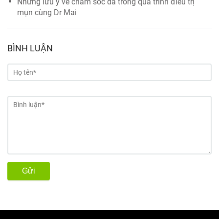
Những lưu ý về chăm sóc da trong quá trình điều trị
mụn cùng Dr Mai
BÌNH LUẬN
Gửi