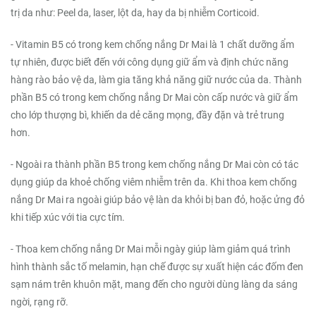
trị da như: Peel da, laser, lột da, hay da bị nhiễm Corticoid.
- Vitamin B5 có trong kem chống nắng Dr Mai là 1 chất dưỡng ẩm
tự nhiên, được biết đến với công dụng giữ ẩm và định chức năng
hàng rào bảo vệ da, làm gia tăng khả năng giữ nước của da. Thành
phần B5 có trong kem chống nắng Dr Mai còn cấp nước và giữ ẩm
cho lớp thượng bì, khiến da dẻ căng mọng, đầy đặn và trẻ trung
hơn.
- Ngoài ra thành phần B5 trong kem chống nắng Dr Mai còn có tác
dụng giúp da khoẻ chống viêm nhiễm trên da. Khi thoa kem chống
nắng Dr Mai ra ngoài giúp bảo vệ làn da khỏi bị ban đỏ, hoặc ửng đỏ
khi tiếp xúc với tia cực tím.
- Thoa kem chống nắng Dr Mai mỗi ngày giúp làm giảm quá trình
hình thành sắc tố melamin, hạn chế được sự xuất hiện các đốm đen
sạm nám trên khuôn mặt, mang đến cho người dùng làng da sáng
ngời, rạng rỡ.