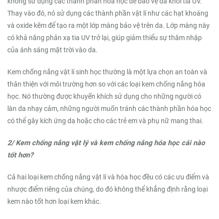
không sử dụng các thành phần hóa học để bảo vệ da khỏi tia UV.
Thay vào đó, nó sử dụng các thành phần vật lí như các hạt khoáng
và oxide kẽm để tạo ra một lớp màng bảo vệ trên da. Lớp màng này
có khả năng phản xạ tia UV trở lại, giúp giảm thiểu sự thâm nhập
của ánh sáng mặt trời vào da.
Kem chống nắng vật lí sinh học thường là một lựa chọn an toàn và
thân thiện với môi trường hơn so với các loại kem chống nắng hóa
học. Nó thường được khuyến khích sử dụng cho những người có
làn da nhạy cảm, những người muốn tránh các thành phần hóa học
có thể gây kích ứng da hoặc cho các trẻ em và phụ nữ mang thai.
2/ Kem chống nắng vật lý và kem chống nắng hóa học cái nào
tốt hơn?
Cả hai loại kem chống nắng vật lí và hóa học đều có các ưu điểm và
nhược điểm riêng của chúng, do đó không thể khẳng định rằng loại
kem nào tốt hơn loại kem khác.