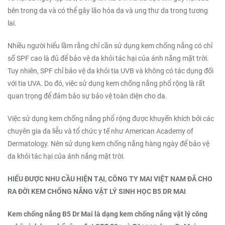
bên trong da và có thể gây lão hóa da và ung thư da trong tương
lai.
Nhiều người hiểu lầm rằng chỉ cần sử dụng kem chống nắng có chỉ
số SPF cao là đủ để bảo vệ da khỏi tác hại của ánh nắng mặt trời.
Tuy nhiên, SPF chỉ bảo vệ da khỏi tia UVB và không có tác dụng đối
với tia UVA. Do đó, việc sử dụng kem chống nắng phổ rộng là rất
quan trọng để đảm bảo sự bảo vệ toàn diện cho da.
Việc sử dụng kem chống nắng phổ rộng được khuyến khích bởi các
chuyên gia da liễu và tổ chức y tế như American Academy of
Dermatology. Nên sử dụng kem chống nắng hàng ngày để bảo vệ
da khỏi tác hại của ánh nắng mặt trời.
HIỂU ĐƯỢC NHU CẦU HIỆN TẠI, CÔNG TY MAI VIỆT NAM ĐÃ CHO
RA ĐỜI KEM CHỐNG NẮNG VẬT LÝ SINH HỌC B5 DR MAI
Kem chống nắng B5 Dr Mai là dạng kem chống nắng vật lý công