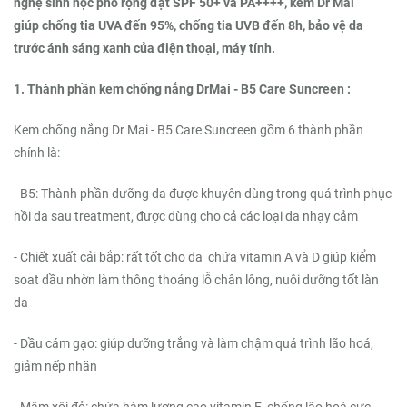
nghệ sinh học phổ rộng đạt SPF 50+ và PA++++, kem Dr Mai
giúp chống tia UVA đến 95%, chống tia UVB đến 8h, bảo vệ da
trước ánh sáng xanh của điện thoại, máy tính.
1. Thành phần kem chống nắng DrMai - B5 Care Suncreen :
Kem chống nắng Dr Mai - B5 Care Suncreen gồm 6 thành phần
chính là:
- B5: Thành phần dưỡng da được khuyên dùng trong quá trình phục
hồi da sau treatment, được dùng cho cả các loại da nhạy cảm
- Chiết xuất cải bắp: rất tốt cho da chứa vitamin A và D giúp kiểm
soat dầu nhờn làm thông thoáng lỗ chân lông, nuôi dưỡng tốt làn
da
- Dầu cám gạo: giúp dưỡng trắng và làm chậm quá trình lão hoá,
giảm nếp nhăn