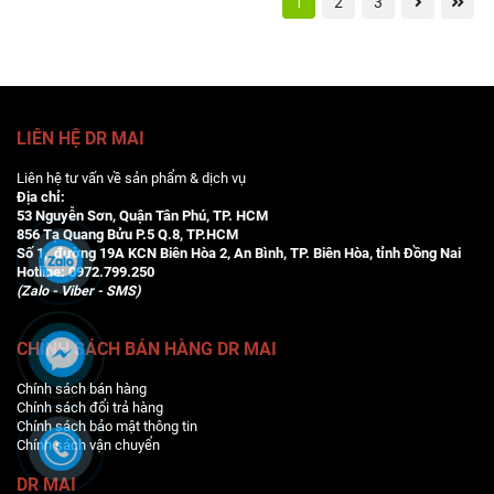
1
2
3
LIÊN HỆ DR MAI
Liên hệ tư vấn về sản phẩm & dịch vụ
Địa chỉ:
53 Nguyễn Sơn, Quận Tân Phú, TP. HCM
856 Tạ Quang Bửu P.5 Q.8, TP.HCM
Số 1, đường 19A KCN Biên Hòa 2, An Bình, TP. Biên Hòa, tỉnh Đồng Nai
Hotline:
0972.799.250
(Zalo - Viber - SMS)
CHÍNH SÁCH BÁN HÀNG DR MAI
Chính sách bán hàng
Chính sách đổi trả hàng
Chính sách bảo mật thông tin
Chính sách vận chuyển
DR MAI