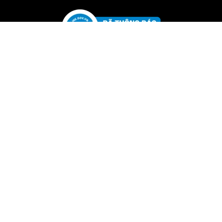
Góc tư vấn cùng Dr mai
Dr Mai trị mụn chính hãng Công ty M.A.I Việt Nam, giảm mụn hiệu
quả và an toàn với 4.000.000 liệu trình (quý 1/2022). Hotline Dược
Sĩ tư vấn 0972.799.250. Công ty M.A.I Việt Nam TÌM KIẾM với các
nhà phân phối trên toàn quốc, nhằm mục tiêu đưa sản phẩm tiếp
cận và giúp được nhiều hơn nữa người bị mụn, lấy lại sự tươi trẻ và
tự tin.
DR MAI 2022
Bản quyền của Công ty M.A.I Việt Nam - maithaomoc.org