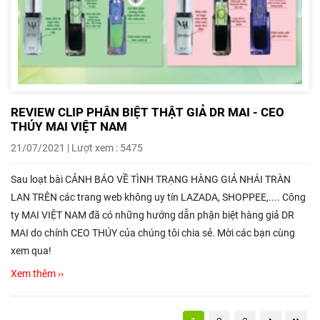
REVIEW CLIP PHÂN BIỆT THẬT GIẢ DR MAI - CEO
THÚY MAI VIỆT NAM
21/07/2021 | Lượt xem : 5475
Sau loạt bài CẢNH BÁO VỀ TÌNH TRẠNG HÀNG GIẢ NHÁI TRÀN
LAN TRÊN các trang web không uy tín LAZADA, SHOPPEE,.... Công
ty MAI VIỆT NAM đã có những hướng dẫn phận biệt hàng giả DR
MAI do chính CEO THÚY của chúng tôi chia sẻ. Mời các bạn cùng
xem qua!
Xem thêm ››