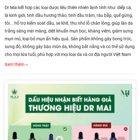
Dr Mai kết hợp các loại dược liệu thiên nhiên lành tính như: diếp cá,
lá kinh giới, tinh dầu hương thảo, tinh dầu tràm, râu bắp, quế gừng,
tỏi... hỗ trợ kiểm soát dầu, se khít, thu nhỏ lỗ chân lông; giúp làn da
trắng sáng mịn màng, diệt khuẩn mụn bọc, kháng viêm, giảm sưng
mụn mủ, loại bỏ mụn ẩn hiệu quả. Sản phẩm không gây bong tróc,
sưng đỏ, không gây bào mòn da, không bắt nắng và có thể sử dụng
cho mọi lứa tuổi, phù hợp với mọi loại da và cơ địa người Việt Nam
Xem thêm ››