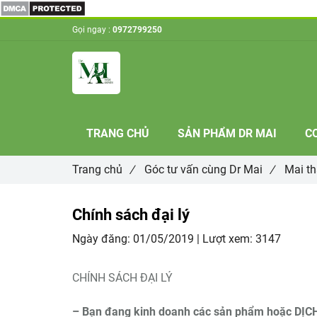
Gọi ngay :
0972799250
TRANG CHỦ
SẢN PHẨM DR MAI
C
Trang chủ
/
Góc tư vấn cùng Dr Mai
/
Mai t
Chính sách đại lý
Ngày đăng:
01/05/2019 |
Lượt xem:
3147
CHÍNH SÁCH ĐẠI LÝ
– Bạn đang kinh doanh các sản phẩm hoặc DỊ