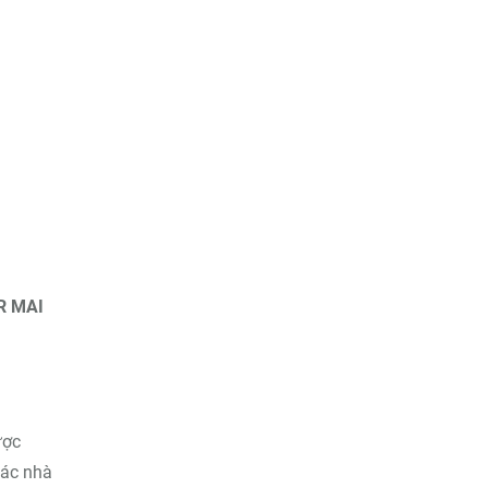
R MAI
ược
các nhà