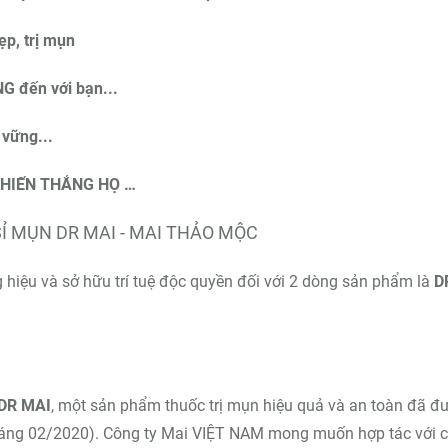
p, trị mụn
đến với bạn...
 vững...
 CHIẾN THẮNG HỌ …
SỈ MỤN DR MAI - MAI THẢO MỘC
hiệu và sở hữu trí tuệ độc quyền đối với 2 dòng sản phẩm là
D
DR MAI
, một sản phẩm thuốc trị mụn hiệu quả và an toàn đã đ
 tháng 02/2020). Công ty Mai VIỆT NAM mong muốn hợp tác với 