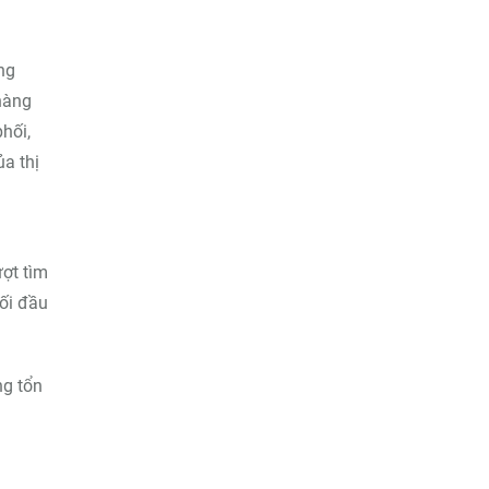
ng
hàng
hối,
a thị
ượt tìm
ối đầu
ng tổn