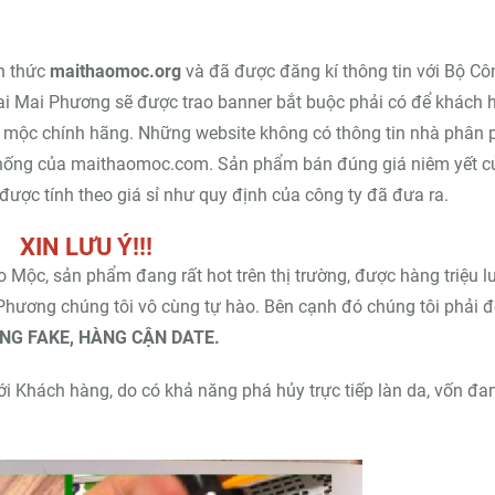
h thức
maithaomoc.org
và đã được đăng kí thông tin với Bộ Cô
i Mai Phương sẽ được trao banner bắt buộc phải có để khách 
 mộc chính hãng. Những website không có thông tin nhà phân p
 thống của maithaomoc.com. Sản phẩm bán đúng giá niêm yết củ
được tính theo giá sỉ như quy định của công ty đã đưa ra.
XIN LƯU Ý!!!
Mộc, sản phẩm đang rất hot trên thị trường, được hàng triệu l
Phương chúng tôi vô cùng tự hào. Bên cạnh đó chúng tôi phải đ
NG FAKE, HÀNG CẬN DATE.
ới Khách hàng, do có khả năng phá hủy trực tiếp làn da, vốn đa