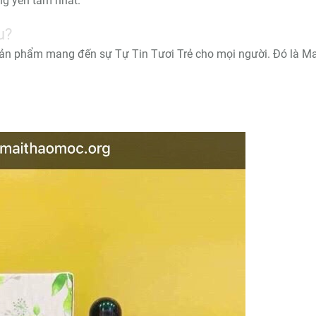
g yên tâm nhất.
u?
ản phẩm mang đến sự Tự Tin Tươi Trẻ cho mọi người. Đó là Ma