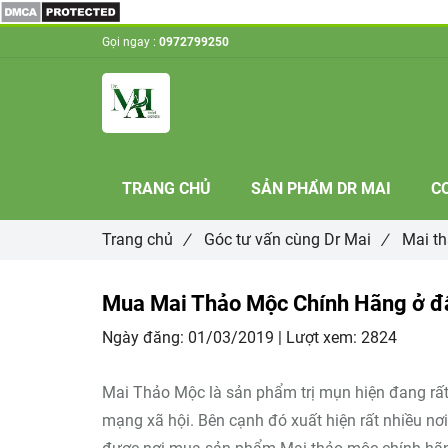
Gọi ngay :
0972799250
TRANG CHỦ
SẢN PHẨM DR MAI
C
Trang chủ
/
Góc tư vấn cùng Dr Mai
/
Mai t
Mua Mai Thảo Mộc Chính Hãng ở đâ
Ngày đăng:
01/03/2019 |
Lượt xem:
2824
Mai Thảo Mộc là sản phẩm trị mụn hiện đang rất 
mạng xã hội. Bên cạnh đó xuất hiện rất nhiều nơi 