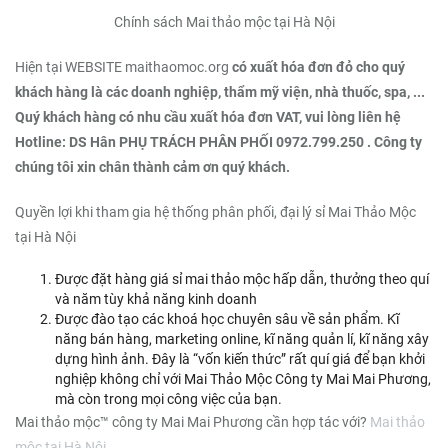
Chính sách Mai thảo mộc tại Hà Nội
Hiện tại WEBSITE maithaomoc.org
có xuất hóa đơn đỏ cho quý
khách hàng là các doanh nghiệp, thẩm mỹ viện, nhà thuốc, spa, ...
Quý khách hàng có nhu cầu xuất hóa đơn VAT, vui lòng liên hệ
Hotline: DS Hân PHỤ TRÁCH PHÂN PHỐI 0972.799.250 . Công ty
chúng tôi xin chân thành cảm ơn quý khách.
Quyền lợi khi tham gia hệ thống phân phối, đại lý sỉ Mai Thảo Mộc
tại Hà Nội
Được đặt hàng giá sỉ mai thảo mộc hấp dẫn, thưởng theo quí
và năm tùy khả năng kinh doanh
Được đào tạo các khoá học chuyên sâu về sản phẩm. Kĩ
năng bán hàng, marketing online, kĩ năng quản lí, kĩ năng xây
dựng hình ảnh. Đây là “vốn kiến thức” rất quí giá để bạn khởi
nghiệp không chỉ với Mai Thảo Mộc Công ty Mai Mai Phương,
mà còn trong mọi công việc của bạn.
Mai thảo mộc™ công ty Mai Mai Phương cần hợp tác với?
Mai thảo
mộc tại Hà Nội